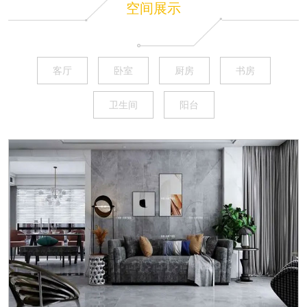
空间展示
客厅
卧室
厨房
书房
卫生间
阳台