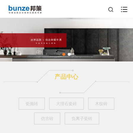
产品中心
瓷抛转
大理石瓷砖
木纹砖
仿古砖
负离子瓷砖