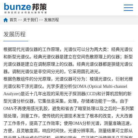
首页
>>
关于我们
>>
发展历程
发展历程
根据现代光谱仪器的工作原理，光谱仪可以分为两大类：经典光谱仪
和新型光谱仪。经典光谱仪器是建立在空间色散原理上的仪器；新型
光谱仪器是建立在调制原理上的仪器。经典光谱仪器都是狭缝光谱仪
器。调制光谱仪是非空间分光的，它采用圆孔进光。
根据色散组件的分光原理，光谱仪器可分为：棱镜光谱仪，衍射光栅
光谱仪和干涉光谱仪。光学多道分析仪OMA (Optical Multi-channel
Analyzer)是近十几年出现的采用光子探测器(CCD)和计算机控制的新
型光谱分析仪器，它集信息采集，处理，存储诸功能于一体。由于
OMA不再使用感光乳胶，避免和省去了暗室处理以及之后的一系列繁
琐处理，测量工作，使传统的光谱技术发生了根本的改变，大大改善
了工作条件，提高了工作效率；使用OMA分析光谱，测量准确迅速，
方便，且灵敏度高，响应时间快，光谱分辨率高，测量结果可立即从