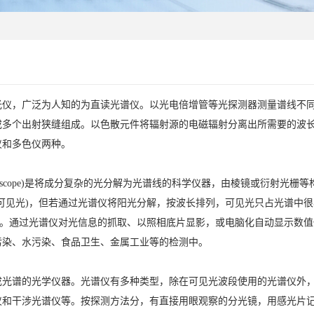
光仪，广泛为人知的为直读光谱仪。以光电倍增管等光探测器测量谱线不
或多个出射狭缝组成。以色散元件将辐射源的电磁辐射分离出所需要的波
仪和多色仪两种。
ectroscope)是将成分复杂的光分解为光谱线的科学仪器，由棱镜或衍
(可见光)，但若通过光谱仪将阳光分解，按波长排列，可见光只占光谱中
等。通过光谱仪对光信息的抓取、以照相底片显影，或电脑化自动显示数
污染、水污染、食品卫生、金属工业等的检测中。
成光谱的光学仪器。光谱仪有多种类型，除在可见光波段使用的光谱仪外
仪和干涉光谱仪等。按探测方法分，有直接用眼观察的分光镜，用感光片