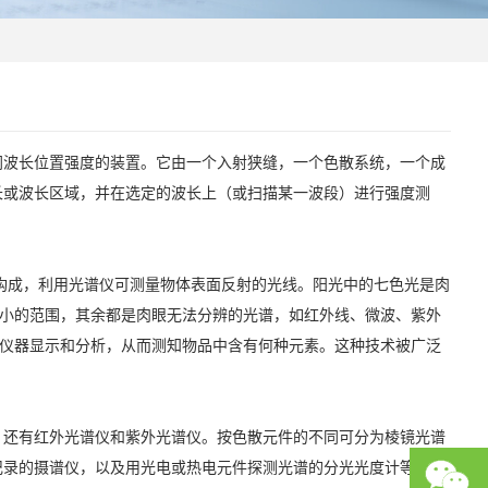
同波长位置强度的装置。它由一个入射狭缝，一个色散系统，一个成
长或波长区域，并在选定的波长上（或扫描某一波段）进行强度测
射光栅等构成，利用光谱仪可测量物体表面反射的光线。阳光中的七色光是肉
很小的范围，其余都是肉眼无法分辨的光谱，如红外线、微波、紫外
值仪器显示和分析，从而测知物品中含有何种元素。这种技术被广泛
，还有红外光谱仪和紫外光谱仪。按色散元件的不同可分为棱镜光谱
记录的摄谱仪，以及用光电或热电元件探测光谱的分光光度计等。单