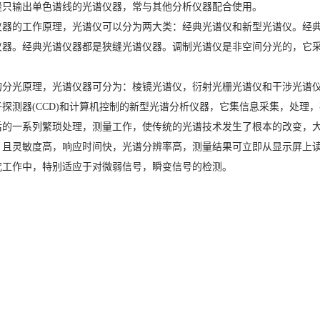
缝只输出单色谱线的光谱仪器，常与其他分析仪器配合使用。
仪器的工作原理，光谱仪可以分为两大类：经典光谱仪和新型光谱仪。经
仪器。经典光谱仪器都是狭缝光谱仪器。调制光谱仪是非空间分光的，它
光原理，光谱仪器可分为：棱镜光谱仪，衍射光栅光谱仪和干涉光谱仪。光学多道分析仪OMA
探测器(CCD)和计算机控制的新型光谱分析仪器，它集信息采集，处理
后的一系列繁琐处理，测量工作，使传统的光谱技术发生了根本的改变，大
，且灵敏度高，响应时间快，光谱分辨率高，测量结果可立即从显示屏上
究工作中，特别适应于对微弱信号，瞬变信号的检测。