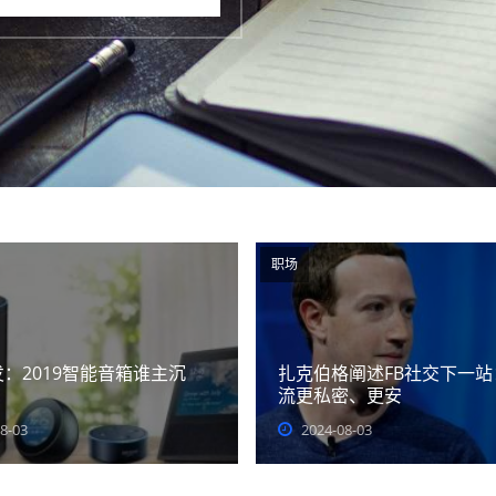
职场
：2019智能音箱谁主沉
扎克伯格阐述FB社交下一站
流更私密、更安
8-03
2024-08-03