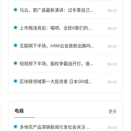
马云、郭广昌最新演讲：过冬靠自己，只有熬过
08-03
上市搁浅背后：唱吧、全民K歌们的在线K歌如今活
08-03
互联网下半场，ARM云会是新出路吗？
08-03
短视频下半场，版权争霸战开打，谁将首发“阵
08-03
区块链领域第一大投资者 日本SBI成立一家区块链
08-03
电商
更多
多地农产品滞销新闻引发社会关注 如何破解困局
08-03