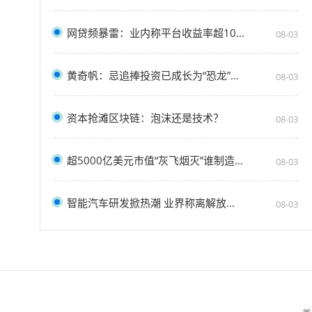
网贷频暴雷：业内称平台收益率超10% 投资者就要
08-03
黄奇帆：忌追捧投资已成长为“恐龙”的独角兽
08-03
资本抢滩区块链：泡沫还是技术？
08-03
超5000亿美元市值“灰飞烟灭”谁制造了数字货币
08-03
智能汽车研发掀热潮 业界称离解放双手还很远
08-03