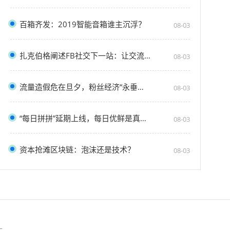
百箱齐发：2019智能音箱谁主沉浮？
08-03
扎克伯格阐述FB社交下一站：让交流更私密、更安
08-03
流量造假危在旦夕，粉丝经济“永垂不朽”
08-03
“每日拼拼”延期上线，每日优鲜是真拼还是假
08-03
资本抢滩区块链：泡沫还是技术？
08-03