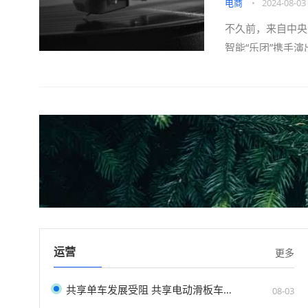
电商
•
2024-08-03
不久前，来自中央
智能“乐团”携手演
运营
更多
共享单车发展受阻 共享电动滑板车能有机会吗
08-03