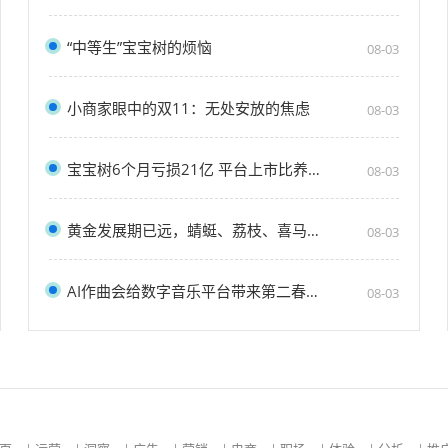
“中等生”宝宝树的烦恼
08-03
小商家眼中的双11：无处安放的焦虑
08-03
宝宝树6个月亏损21亿 平台上市比养娃难？
08-03
黄金发展期已远，蜻蜓、荔枝、喜马拉雅们下一
08-03
AI作曲会给数字音乐平台带来第二春吗？
08-03