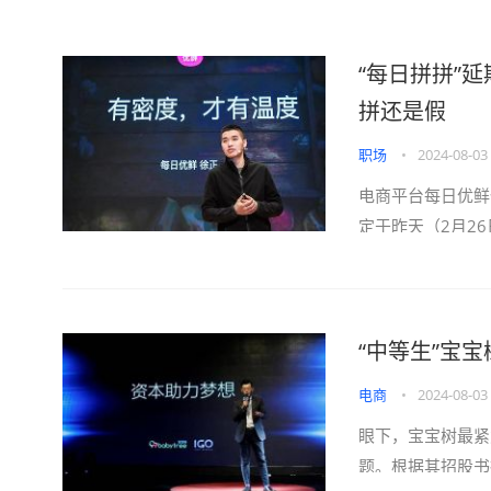
“每日拼拼”
拼还是假
职场
•
2024-08-03
电商平台每日优鲜
定于昨天（2月26
“中等生”宝
电商
•
2024-08-03
眼下，宝宝树最紧
题。根据其招股书披