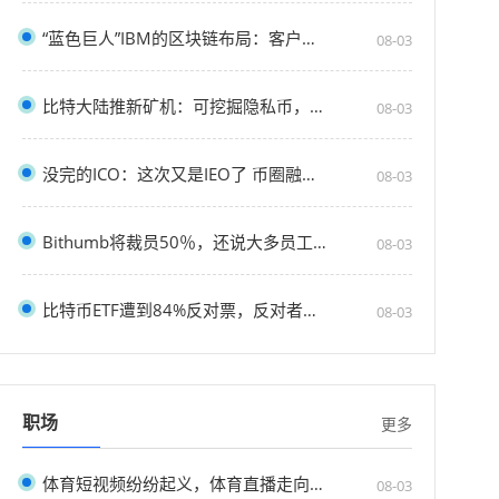
“蓝色巨人”IBM的区块链布局：客户已超500家
08-03
比特大陆推新矿机：可挖掘隐私币，算力较Z9“强
08-03
没完的ICO：这次又是IEO了 币圈融资操碎了心
08-03
Bithumb将裁员50％，还说大多员工是自愿退休
08-03
比特币ETF遭到84%反对票，反对者们都说了啥？
08-03
职场
更多
体育短视频纷纷起义，体育直播走向沉沦？
08-03