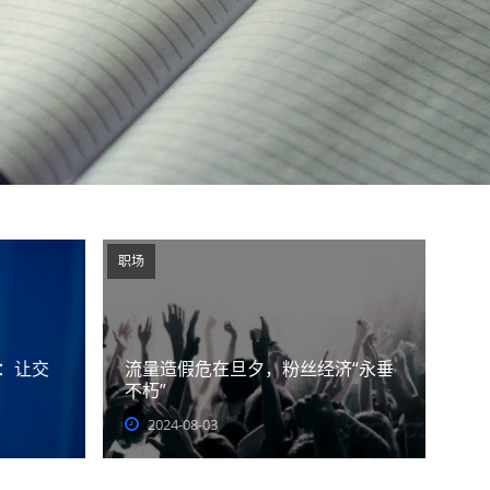
职场
：让交
流量造假危在旦夕，粉丝经济“永垂
不朽”
2024-08-03