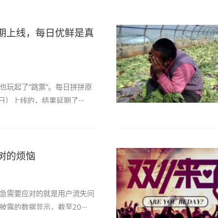
延期上线，每日优鲜是真
也玩起了“跳票”。每日拼拼原
日）上线的，结果延期了···
宝树的烦恼
急需要应对的就是用户流失问
露的数据显示，截至20···