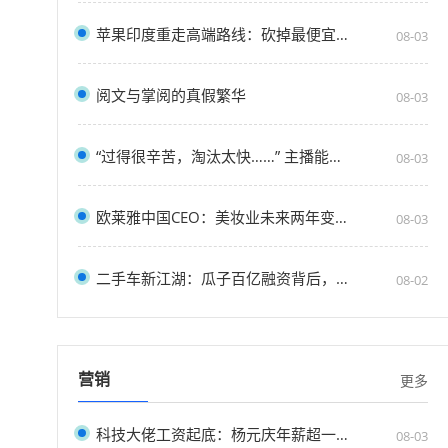
苹果印度重走高端路线：砍掉最便宜iPhone 不再考
08-03
阅文与掌阅的真假繁华
08-03
“过得很辛苦，淘汰太快……” 主播能走多远
08-03
欧莱雅中国CEO：美妆业未来两年变化要大于过去
08-03
二手车新江湖：瓜子百亿融资背后，市场依然在
08-02
营销
更多
科技大佬工资起底：杨元庆年薪超一亿元 马云有多少
08-03