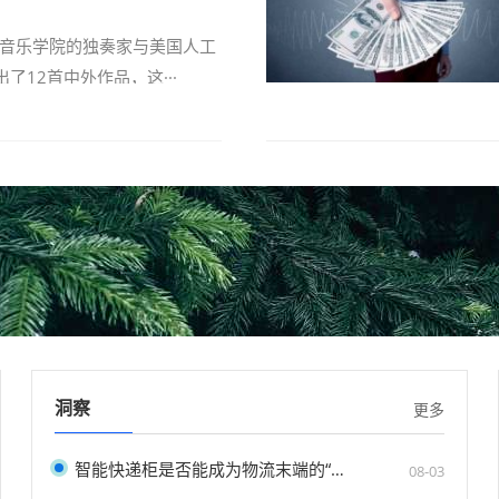
音乐学院的独奏家与美国人工
出了12首中外作品，这···
洞察
更多
智能快递柜是否能成为物流末端的“主流”？
08-03