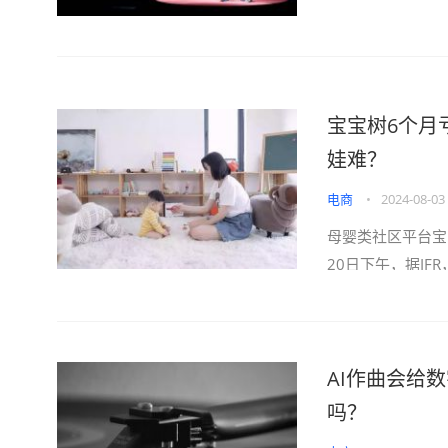
宝宝树6个月
娃难？
电商
•
2024-08-03
母婴类社区平台宝
20日下午，据IFR
AI作曲会给
吗？