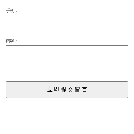
手机：
内容：
立 即 提 交 留 言