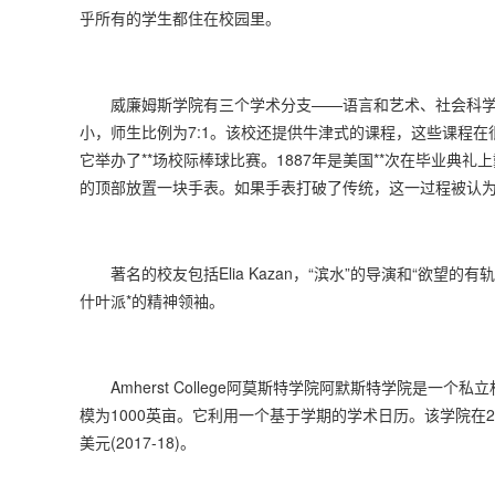
乎所有的学生都住在校园里。
威廉姆斯学院有三个学术分支——语言和艺术、社会科学
小，师生比例为7:1。该校还提供牛津式的课程，这些课程在很
它举办了**场校际棒球比赛。1887年是美国**次在毕业
的顶部放置一块手表。如果手表打破了传统，这一过程被认
著名的校友包括Elia Kazan，“滨水”的导演和“欲望的有轨电车
什叶派*的精神领袖。
Amherst College阿莫斯特学院阿默斯特学院是一个
模为1000英亩。它利用一个基于学期的学术日历。该学院在2
美元(2017-18)。