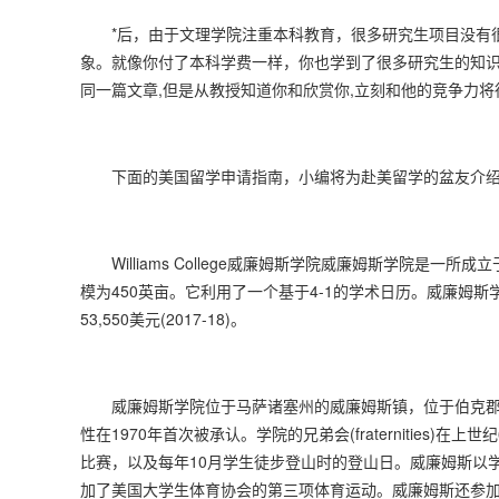
*后，由于文理学院注重本科教育，很多研究生项目没有很
象。就像你付了本科学费一样，你也学到了很多研究生的知识
同一篇文章,但是从教授知道你和欣赏你,立刻和他的竞争力将
下面的美国留学申请指南，小编将为赴美留学的盆友介绍
Williams College威廉姆斯学院威廉姆斯学院是一所
模为450英亩。它利用了一个基于4-1的学术日历。威廉姆斯
53,550美元(2017-18)。
威廉姆斯学院位于马萨诸塞州的威廉姆斯镇，位于伯克郡的
性在1970年首次被承认。学院的兄弟会(fraternitie
比赛，以及每年10月学生徒步登山时的登山日。威廉姆斯以
加了美国大学生体育协会的第三项体育运动。威廉姆斯还参