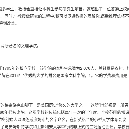
多学生，教授会直接让本科生参与研究生项目。这超出了一位普通上校
。同时,与教授做研究的过程中,我可以促进教授的理解你,然后推荐信将
得到改善。
两所著名的文理学院。
成立于1793年的私立学校。该学院的本科生总数为2,076人，其背景是农村，
学院在2018年*优秀的大学的排名是国家文科学院，1。它的学费和费用是
格雷洛克山脚下，是美国历史*悠久的大学之一。这所学校*初是一所男
s)在上世纪60年代被废除。这所学校的传统包括每年一次的半年度、全校范围的知
学校创始人以法莲威廉姆斯的名字命名，在新英格兰的小型大学体育会议
加了与安姆斯特学院和卫斯利安大学举行的非正式的三场运动会议。学校