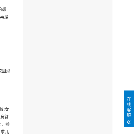
的想
不再是
校园规
在
线
校;女
客
服
识竞答
上，参
要求几