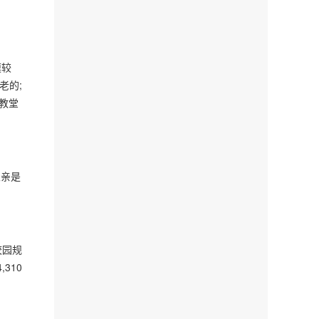
模较
老的;
教堂
父亲是
校园规
310