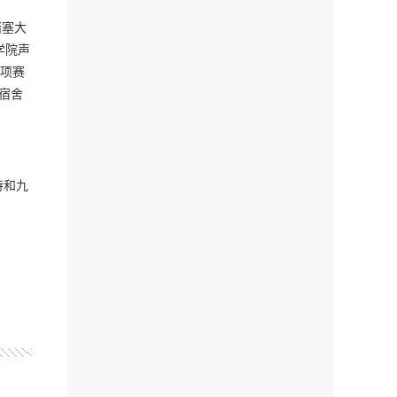
诸塞大
学院声
三项赛
宿舍
诗和九