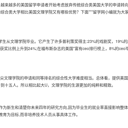
，越来越多的美国留学申请者开始考虑放弃传统综合类美国大学的申请转
综合类大学相比美国文理学院又有哪些优势？下面***留学网小编就为大
从文理学院毕业。它产生了许多普利策奖得主:23%的戏剧奖，19%的
奖比例上升到24%;在福布斯杂志的美国*富有ceo排行榜上，8%的ceo
生容量小，顶尖文理学院的申请和同等排名的综合性大学难度相当。总体看，提供美
十到十五人。所以相比起大U，文理学院的生源更加的纯粹和精致。
为新生和清楚你未来四年的研究方向,因为毕业生的就业率直接影响整体
教育为目标,而非培养技术人员从事具体工作。