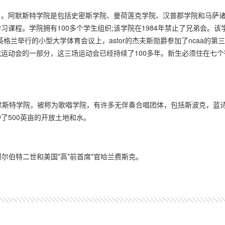
。阿默斯特学院是包括史密斯学院、曼荷莲克学院、汉普郡学院和马萨
课程。学院拥有100多个学生组织;该学院在1984年禁止了兄弟会。该
兰举行的小型大学体育会议上，astor的杰夫斯勋爵参加了ncaa的第
运动会的一部分，这三场运动会已经持续了100多年。新生必须住在七个
斯特学院，被称为歌唱学院，有许多无伴奏合唱团体，包括斯波克，蓝
了500英亩的开放土地和水。
子阿尔伯特二世和美国*高*前首席*官哈兰费斯克。