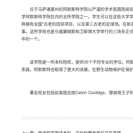
位于马萨诸塞州的阿默斯特学院以严谨的学术氛围而闻名
学阿默斯特学院在内的五所学院之一。学生可以在这些大学学习
称拥有全国*古老的田径项目，以及第三古老的足球场。在新英格
事。这所学校也是与威廉姆斯和卫斯理大学举行的三场非正式
中的一个。
该学院是一所本科院校，提供35个不同专业的学位。阿默
条路。阿默斯特也取得了更大的进展，在野生动物保护区保护
著名校友包括前美国总统Calvin Coolidge、摩纳哥王
上一篇：申请到美国读本科，这些你要准备好这些事情