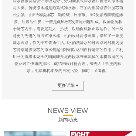
净水器按管路设计等级划分可分为渐紧式净水器和自洁式净水器
两大类。传统净水器是渐紧式净水器，它的内部管路设计滤芯前
松后紧，由PP熔喷滤芯、颗粒碳、压缩碳、RO反渗透膜或超滤
膜、后置活性炭，一般是此5级依次首尾相连组成。截留物沉积
于滤芯内部，需要定期人工拆洗，以确保机器正常运作。另一类
是更为先进的自洁式净水器，机内设计两条通道，增加了一条洗
涤水通路，作为平常普通生活用水的洗涤水经过通路时对机内滤
芯特别是膜滤芯的原水侧起到冲刷以达到自行清洁的作用，并利
用开闭洗涤水龙头的瞬间即头尾两段本来就流掉的水将截留的污
物及时并快速的排出，此结构设计得合理，省去人工拆洗的麻
烦，免除机构本身的再次污染，同时，又降低...
更多详细 +
NEWS VIEW
新闻动态