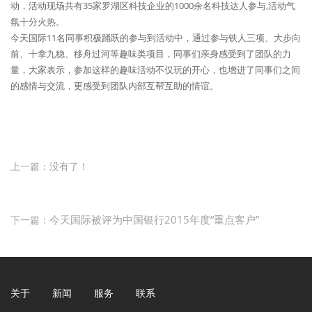
动，活动现场共有35家罗湖区科技企业的1000余名科技达人参与,活动气
氛十分火热。
今天国际11名同事积极踊跃的参与到活动中，通过参与铁人三项、大步向
前、十拿九稳、移舟过河等趣味类项目，同事们亲身感受到了团队的力
量，大家表示，参加这样的趣味活动不仅玩的开心，也增进了同事们之间
的感情与交流，更感受到团队内部互帮互助的情谊。
上一篇：没有了！
今天国际被评为中国银行2015年度“重点客户”
下一篇：
关于
新闻
服务
联系